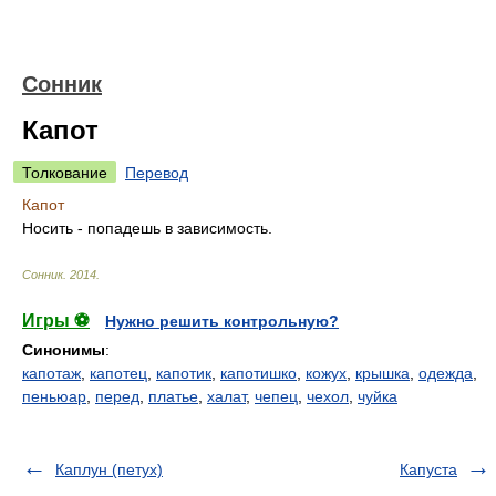
Сонник
Капот
Толкование
Перевод
Капот
Носить - попадешь в зависимость.
Сонник
.
2014
.
Игры ⚽
Нужно решить контрольную?
Синонимы
:
капотаж
,
капотец
,
капотик
,
капотишко
,
кожух
,
крышка
,
одежда
,
пеньюар
,
перед
,
платье
,
халат
,
чепец
,
чехол
,
чуйка
Каплун (петух)
Капуста