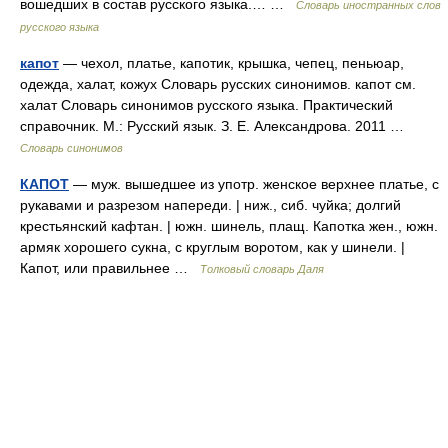
вошедших в состав русского языка.… …
Словарь иностранных слов
русского языка
капот
— чехол, платье, капотик, крышка, чепец, пеньюар,
одежда, халат, кожух Словарь русских синонимов. капот см.
халат Словарь синонимов русского языка. Практический
справочник. М.: Русский язык. З. Е. Александрова. 2011 …
Словарь синонимов
КАПОТ
— муж. вышедшее из употр. женское верхнее платье, с
рукавами и разрезом напереди. | ниж., сиб. чуйка; долгий
крестьянский кафтан. | южн. шинель, плащ. Капотка жен., южн.
армяк хорошего сукна, с круглым воротом, как у шинели. |
Капот, или правильнее …
Толковый словарь Даля